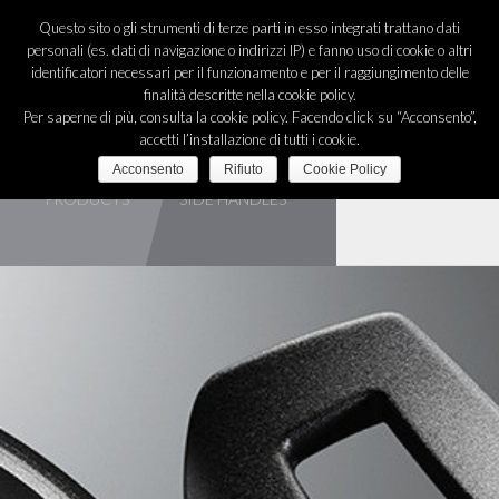
English
Questo sito o gli strumenti di terze parti in esso integrati trattano dati
personali (es. dati di navigazione o indirizzi IP) e fanno uso di cookie o altri
identificatori necessari per il funzionamento e per il raggiungimento delle
N
finalità descritte nella cookie policy.
Per saperne di più, consulta la cookie policy. Facendo click su “Acconsento”,
accetti l’installazione di tutti i cookie.
THE COMPANY
Acconsento
Rifiuto
Cookie Policy
PRODUCTS
SIDE HANDLES
PRODUCTS
CAREER
PLANTS
BLOG
EVENTS
CONTACTS
LOGIN