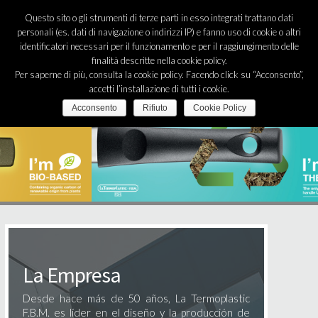
Español
Questo sito o gli strumenti di terze parti in esso integrati trattano dati
FBM
personali (es. dati di navigazione o indirizzi IP) e fanno uso di cookie o altri
identificatori necessari per il funzionamento e per il raggiungimento delle
N
finalità descritte nella cookie policy.
Per saperne di più, consulta la cookie policy. Facendo click su “Acconsento”,
accetti l’installazione di tutti i cookie.
EMPRESA
Acconsento
Rifiuto
Cookie Policy
PRODUCTOS
ESTABLECIMIENTOS
BLOG
EVENTOS
CONTACTO
La Empresa
LOGIN
Desde hace más de 50 años, La Termoplastic
F.B.M. es líder en el diseño y la producción de